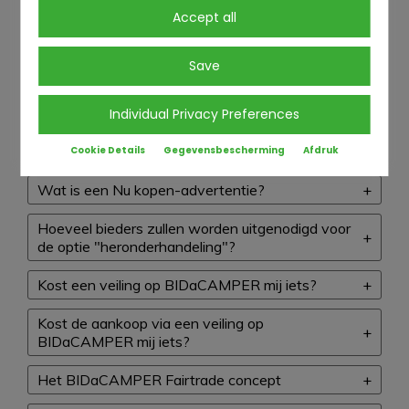
Accept all
voor een veiling?
Moet ik mijn voertuig op BIDaCAMPER
Save
verkopen tegen het hoogste bod?
Wat is een dynamische vermelding?
Individual Privacy Preferences
Wat is een "Basement-advertentie"?
Cookie Details
Gegevensbescherming
Afdruk
Wat is een Nu kopen-advertentie?
Hoeveel bieders zullen worden uitgenodigd voor
de optie "heronderhandeling"?
Kost een veiling op BIDaCAMPER mij iets?
Kost de aankoop via een veiling op
BIDaCAMPER mij iets?
Het BIDaCAMPER Fairtrade concept