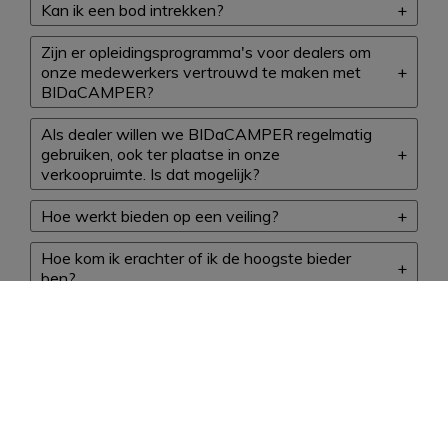
Kan ik een bod intrekken?
Zijn er opleidingsprogramma's voor dealers om
onze medewerkers vertrouwd te maken met
BIDaCAMPER?
Als dealer willen we BIDaCAMPER regelmatig
gebruiken, ook ter plaatse in onze
verkoopruimte. Is dat mogelijk?
Hoe werkt bieden op een veiling?
Hoe kom ik erachter of ik de hoogste bieder
ben?
Hoe werkt het indienen van de aankoopprijs in
de "blinde veiling"?
Waarom zie ik niet het hoogste bod in de "blinde
veiling"?
Wat betekent "resterende biedingen" in de