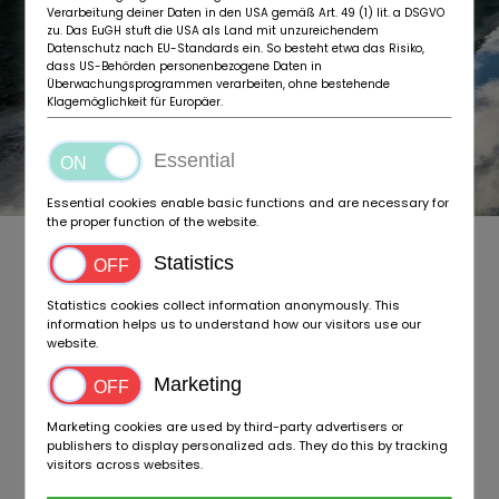
Verarbeitung deiner Daten in den USA gemäß Art. 49 (1) lit. a DSGVO
zu. Das EuGH stuft die USA als Land mit unzureichendem
Datenschutz nach EU-Standards ein. So besteht etwa das Risiko,
dass US-Behörden personenbezogene Daten in
Überwachungsprogrammen verarbeiten, ohne bestehende
Klagemöglichkeit für Europäer.
Essential
Essential cookies enable basic functions and are necessary for
the proper function of the website.
Is de registratie op BIDaCAMPER gratis?
Statistics
Hoe lang duurt het om mijn account te
Statistics cookies collect information anonymously. This
activeren?
information helps us to understand how our visitors use our
website.
Wat is er speciaal aan BIDaCAMPER voor
dealers?
Marketing
Marketing cookies are used by third-party advertisers or
Wat is er speciaal aan BIDaCAMPER voor
publishers to display personalized ads. They do this by tracking
particulieren?
visitors across websites.
Aan welke eisen moet een voertuig voldoen