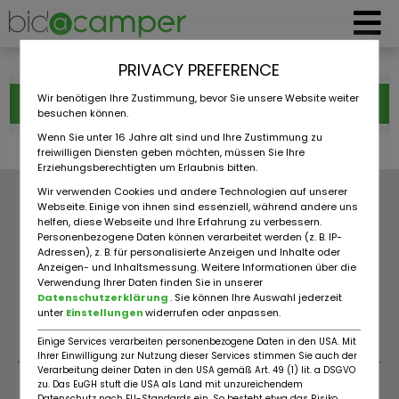
PRIVACY PREFERENCE
Wir benötigen Ihre Zustimmung, bevor Sie unsere Website weiter
Filter
besuchen können.
Wenn Sie unter 16 Jahre alt sind und Ihre Zustimmung zu
freiwilligen Diensten geben möchten, müssen Sie Ihre
Erziehungsberechtigten um Erlaubnis bitten.
Wir verwenden Cookies und andere Technologien auf unserer
BEDRIJVEN
OVER ONS
Webseite. Einige von ihnen sind essenziell, während andere uns
helfen, diese Webseite und Ihre Erfahrung zu verbessern.
VOORWAARDEN
NIEUWS
Personenbezogene Daten können verarbeitet werden (z. B. IP-
GEGEVENSBESCHERMING
FAQ
Adressen), z. B. für personalisierte Anzeigen und Inhalte oder
AFDRUK
VIA BIDACAMPER
Anzeigen- und Inhaltsmessung. Weitere Informationen über die
Verwendung Ihrer Daten finden Sie in unserer
COOKIES INSTELLINGEN
CONTACT
Datenschutzerklärung
. Sie können Ihre Auswahl jederzeit
unter
Einstellungen
widerrufen oder anpassen.
Einige Services verarbeiten personenbezogene Daten in den USA. Mit
Ihrer Einwilligung zur Nutzung dieser Services stimmen Sie auch der
Verarbeitung deiner Daten in den USA gemäß Art. 49 (1) lit. a DSGVO
zu. Das EuGH stuft die USA als Land mit unzureichendem
Datenschutz nach EU-Standards ein. So besteht etwa das Risiko,